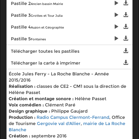
Pastille 2
Ancien bassin Mairie
Pastille 3
Grottes et Tour Julia
Pastille 4
Auzon et Géographie
Pastille 5
Fontaines
Télécharger toutes les pastilles
Télécharger la carte à imprimer
École Jules Ferry - La Roche Blanche - Année
2015/2016
Réalisation :
classes de CE2 - CM1 sous la direction de
Hélène Passet
Création et montage sonore :
Hélène Passet
Voix comédien :
Clément Paré
Design graphique :
Philippe Gaujard
Production :
Radio Campus Clermont-Ferrand
, Office
de Tourisme
Gergovie val d'Allier
,
mairie de La Roche
Blanche
Création :
septembre 2016